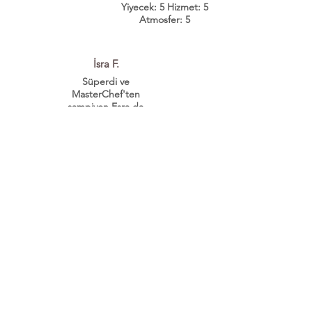
Yiyecek: 5 Hizmet: 5
Atmosfer: 5
İsra F.
Süperdi ve
MasterChef'ten
şampiyon Esra da
oradaydı.
Yiyecek: 5 Hizmet: 5
Atmosfer: 5
Fatih Mah. Yakacık Cad. No:37
Ortadağ / Sancaktepe - İstanbul
Çalışma Saatleri: Haftanın Her Günü : 09:00 -
23:00
İletişim / Rezervasyon:
0216 561 00 36 - 46